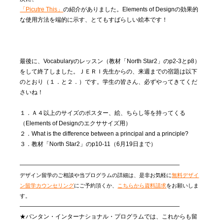
「Picutre This」
の紹介がありました。Elements of Designの効果的
な使用方法を端的に示す、とてもすばらしい絵本です！
最後に、Vocabularyのレッスン（教材「North Star2」のp2-3とp8）
をして終了しました。ＪＥＲＩ先生からの、来週までの宿題は以下
のとおり（１．と２．）です。学生の皆さん、必ずやってきてくだ
さいね！
１．Ａ４以上のサイズのポスター、絵、ちらし等を持ってくる
（Elements of Designのエクササイズ用）
２．What is the difference between a principal and a principle?
３．教材「North Star2」のp10-11（6月19日まで）
———————————————————————————
デザイン留学のご相談や当プログラムの詳細は、是非お気軽に
無料デザイ
ン留学カウンセリング
にご予約頂くか、
こちらから資料請求
をお願いしま
す。
———————————————————————————
★バンタン・インターナショナル・プログラムでは、これからも留