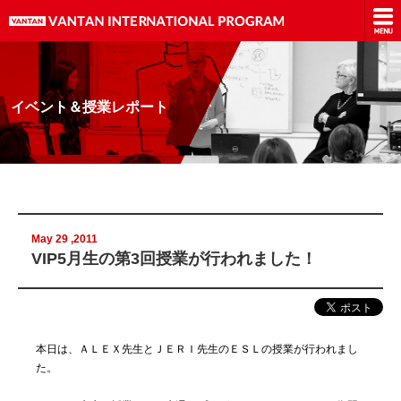
イベント＆授業レポート
May 29 ,2011
VIP5月生の第3回授業が行われました！
本日は、ＡＬＥＸ先生とＪＥＲＩ先生のＥＳＬの授業が行われまし
た。