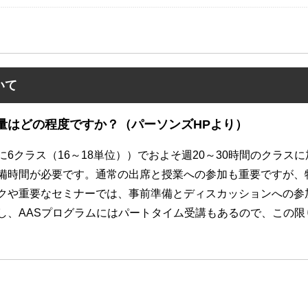
いて
量はどの程度ですか？（パーソンズHPより）
に
6
クラス（
16
～
18
単位））でおよそ週
20
～
30
時間のクラスに
備時間が必要です。通常の出席と授業への参加も重要ですが、
クや重要なセミナーでは、事前準備とディスカッションへの参
し、
AAS
プログラムにはパートタイム受講もあるので、この限