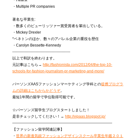
・Hearst
・Multiple PR companies
著名な卒業生:
・数多くのピューリッツァー賞受賞者を輩出している。
・Mickey Drexler
*ベネトンのほか、数々のアパレル企業の重役を歴任
・Carolyn Bessette-Kennedy
-----------------------------------------------
以上で和訳を終わります。
元記事はこちら→
http://fashionista.com/2012/04/the-top-10-
schools-for-fashion-journalism-pr-marketing-and-more/
パーソンズAASファッションマーケティング学科との
提携プログラ
ムの詳細はこちからかどうぞ
。
最短1年間の留学で学位取得可能です。
☆パーソンズ留学生ブログスタートしました！
是非チェックしてください！→
http://vipaas.blogspot.jp/
———————————————————————————
【ファッション留学関連記事】
・
世界の新進気鋭ファッションデザインスクール卒業生年鑑２０１