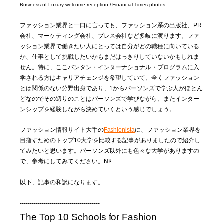
Business of Luxury welcome reception / Financial Times photos
ファッション業界と一口に言っても、ファッション系の出版社、PR
会社、マーケティング会社、プレス会社など多岐に渡ります。ファ
ッション業界で働きたい人にとっては自分がどの職種に向いている
か、仕事として挑戦したいかもまだはっきりしていないかもしれま
せん。特に、ここバンタン・インターナショナル・プログラムに入
学される方はキャリアチェンジを希望していて、全くファッション
とは関係のない分野出身であり、1からパーソンズで学ぶ人がほとん
どなのでその辺りのことはパーソンズで学びながら、またインター
ンシップを経験しながら決めていくという感じでしょう。
ファッション情報サイト大手の
Fashionista
に、ファッション業界を
目指すためのトップ10大学を比較する記事がありましたので紹介し
てみたいと思います。パーソンズ以外にも色々な大学がありますの
で、参考にしてみてください。NK
以下、記事の和訳になります。
----------------------------------------
The Top 10 Schools for Fashion