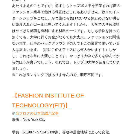
あたりまえのことですが、必ずしもトップ10大学を卒業すれば夢の
ファッション業界で働ける保証はどこにもありません。数々のイン
ターンシップをこなし、かつ誰にも負けないやる気とめげない明る
い態度のみがゴールに導いてくれます！しかし、大学での学位取得
はやっぱり就職を有利にする材料の一つです。もしも学位を持って
無くても、大学に行くお金がなくても大丈夫。ファッションに関係
ない大学、仕事のバックグラウンドの人でもこの業界で働いている
人は沢山います。（現にこのオフィスにも何人かいます！）しか
し、これは非常に大変なことです。やっぱり大学で多くを学んでか
らのほうが良いでしょう。それでは、トップ10大学を紹介していき
ましょう。
※これはランキングではありませんので、順序不同です。
【FASHION INSTITUTE OF
TECHNOLOGY(FIT)】
※
当ブログの日本語紹介記事
場所：New York City
学費：$1,987 - $7,245/1学期、専攻や居住地域によって変化。