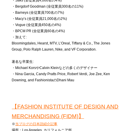
・Saks (全従業員4,000名の4%)
・Bergdorf Goodman (全従業員300名の11%)
・Barneys (全従業員700名の7%)
・Macy’s (全従業員21,000名の2%)
・Vogue (全従業員450名の4%)
・BPCM PR (全従業員60名の4%)
・加えて:
Bloomingdales, Hearst, MTV, L’Oreal, Tiffany & Co., The Jones
Group, Polo Ralph Lauren, Nike, and VF Corporation.
著名な卒業生:
・Michael KorsやCalvin Kleinなどの多くのデザイナー
・Nina Garcia, Candy Pratts Price, Robert Verdi, Joe Zee, Ken
Downing, and FashionistaのDhani Mau
【FASHION INSTITUTE OF DESIGN AND
MERCHANDISING (FIDM)】
※
当ブログの日本語紹介記事
場所：Los Angeles, カリフォルニア州