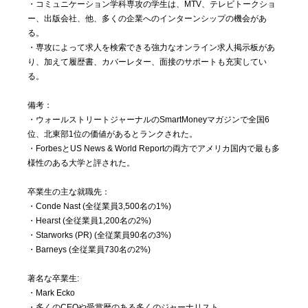
・コミュニケーション学科専攻の学生は、MTV、テレビトークショ
ー、出版会社、他、多くの企業へのインターンシップの機会があ
る。
・専攻によって求人を検索できる強力なオンライン求人掲示板があ
り、加えて履歴書、カバーレター、面接のサポートも充実してい
る。
備考：
・ウォールストリートジャーナルのSmartMoneyマガジンで全国6
位、北東部1位の価値があるとランクされた。
・ForbesとUS News & World Reportの両方でアメリカ国内で最も多
様性のある大学と評された。
卒業生の主な就職先：
・Conde Nast (全従業員3,500名の1%)
・Hearst (全従業員1,200名の2%)
・Starworks (PR) (全従業員90名の3%)
・Barneys (全従業員730名の2%)
著名な卒業生:
・Mark Ecko
・多くのCEOや受賞暦のある多くのジャーナリスト