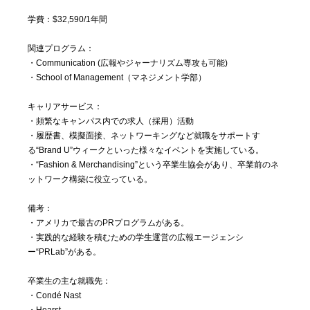
学費：$32,590/1年間
関連プログラム：
・Communication (広報やジャーナリズム専攻も可能)
・School of Management（マネジメント学部）
キャリアサービス：
・頻繁なキャンパス内での求人（採用）活動
・履歴書、模擬面接、ネットワーキングなど就職をサポートす
る“Brand U”ウィークといった様々なイベントを実施している。
・“Fashion & Merchandising”という卒業生協会があり、卒業前のネ
ットワーク構築に役立っている。
備考：
・アメリカで最古のPRプログラムがある。
・実践的な経験を積むための学生運営の広報エージェンシ
ー“PRLab”がある。
卒業生の主な就職先：
・Condé Nast