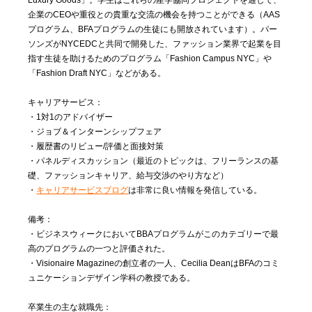
Luxury Goods」。学生はこれらの産学協同プロジェクトを通して、
企業のCEOや重役との貴重な交流の機会を持つことができる（AAS
プログラム、BFAプログラムの生徒にも開放されています）。パー
ソンズがNYCEDCと共同で開発した、ファッション業界で起業を目
指す生徒を助けるためのプログラム「Fashion Campus NYC」や
「Fashion Draft NYC」などがある。
キャリアサービス：
・1対1のアドバイザー
・ジョブ＆インターンシップフェア
・履歴書のリビュー/評価と面接対策
・パネルディスカッション（最近のトピックは、フリーランスの基
礎、ファッションキャリア、給与交渉のやり方など）
・
キャリアサービスブログ
は非常に良い情報を発信している。
備考：
・ビジネスウィークにおいてBBAプログラムがこのカテゴリーで最
高のプログラムの一つと評価された。
・Visionaire Magazineの創立者の一人、Cecilia DeanはBFAのコミ
ュニケーションデザイン学科の教授である。
卒業生の主な就職先：