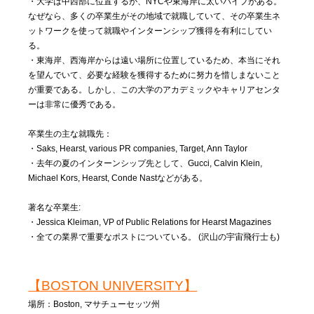
・大学は中西部に位置するが、NYCや東海岸に太いパイプがある。
なぜなら、多くの卒業生がその地域で就職していて、その卒業生ネ
ットワークを使って就職やインターンシップ獲得を有利にしてい
る。
・東海岸、西海岸からは遠い場所に位置しているため、本当にそれ
を望んでいて、必要な経験を獲得するために努力を惜しまないこと
が重要である。しかし、この大学のアカデミックやキャリアセンタ
ーは非常に優秀である。
卒業生の主な就職先：
・Saks, Hearst, various PR companies, Target, Ann Taylor
・去年の夏のインターンシップ先として、Gucci, Calvin Klein,
Michael Kors, Hearst, Conde Nastなどがある。
著名な卒業生:
・Jessica Kleiman, VP of Public Relations for Hearst Magazines
・全ての業界で重要なポストについている。 (沢山の宇宙飛行士も)
【BOSTON UNIVERSITY】
場所：Boston, マサチューセッツ州