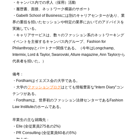
・キャンパス内での求人（採用）活動
・履歴書、面接、ネットワーク構築のサポート
・Gabelli School of Businessには別のキャリアセンターがあり、業
界の重役を招いたセッションや特定の業界においてのアドバイスを
実施している。
・キャリアサービスは、数々のファッション系のネットワーキング
イベントを主催するキャンパス内グループ、Fashion for
Philanthropyとパートナー関係である。（今年はLongchamp,
Intermix, Lord & Taylor, Swarovski, Allure magazine, Ann Taylorから
代表者を招いた。）
備考：
・Fordhamはイエズス会の大学である。
・大学の
ファッションブログ
はとても情報豊富な“Intern Diary”コン
テンツがある。
・Fordhamは、世界初のファッション法律センターであるFashion
Law Instituteのホームである。
卒業生の主な就職先：
・Elle (全従業員275名の2%)
・PR Consulting (全従業員60名の5%)