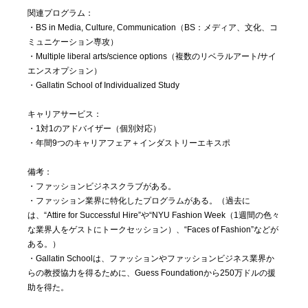
関連プログラム：
・BS in Media, Culture, Communication（BS：メディア、文化、コ
ミュニケーション専攻）
・Multiple liberal arts/science options（複数のリベラルアート/サイ
エンスオプション）
・Gallatin School of Individualized Study
キャリアサービス：
・1対1のアドバイザー（個別対応）
・年間9つのキャリアフェア＋インダストリーエキスポ
備考：
・ファッションビジネスクラブがある。
・ファッション業界に特化したプログラムがある。（過去に
は、“Attire for Successful Hire”や“NYU Fashion Week（1週間の色々
な業界人をゲストにトークセッション）、“Faces of Fashion”などが
ある。）
・Gallatin Schoolは、ファッションやファッションビジネス業界か
らの教授協力を得るために、Guess Foundationから250万ドルの援
助を得た。