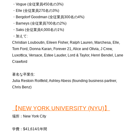
・Vogue (全従業員450名の3%)
・Elle (全従業員270名の3%)
・Bergdorf Goodman (全従業員300名の4%)
・Barneys (全従業員700名の2%)
・Saks (全従業員4,000名の1%)
・加えて:
Christian Louboutin, Eileen Fisher, Ralph Lauren, Marchesa, Elle,
Tom Ford, Donna Karan, Forever 21, Alice and Olivia, J Crew,
Luxottica, Versace, Estee Lauder, Lord & Taylor, Henri Bendel, Lane
Crawford
著名な卒業生:
Julia Restoin Roitfeld; Ashley Abess (founding business partner,
Chris Benz)
【NEW YORK UNIVERSITY (NYU)】
場所：New York City
学費：$41,614/1年間