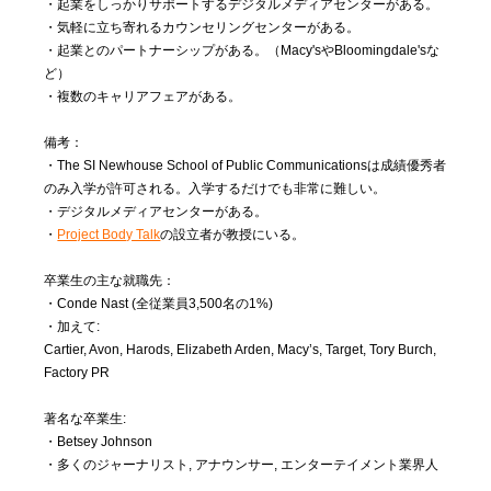
・起業をしっかりサポートするデジタルメディアセンターがある。
・気軽に立ち寄れるカウンセリングセンターがある。
・起業とのパートナーシップがある。（Macy'sやBloomingdale'sな
ど）
・複数のキャリアフェアがある。
備考：
・The SI Newhouse School of Public Communicationsは成績優秀者
のみ入学が許可される。入学するだけでも非常に難しい。
・デジタルメディアセンターがある。
・
Project Body Talk
の設立者が教授にいる。
卒業生の主な就職先：
・Conde Nast (全従業員3,500名の1%)
・加えて:
Cartier, Avon, Harods, Elizabeth Arden, Macy’s, Target, Tory Burch,
Factory PR
著名な卒業生:
・Betsey Johnson
・多くのジャーナリスト, アナウンサー, エンターテイメント業界人