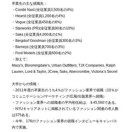
卒業生の主な就職先：
・Condé Nast (全従業員3,500名の4%)
・Hearst (全従業員1,200名の4%)
・Vogue (全従業員450名の6%)
・Starworks (PR)(全従業員90名の10%)
・Saks (全従業員4,000名の1%)
・Bergdorf Goodman (全従業員300名の3%)
・Barneys (全従業員700名の3%)
・Ford Models (全従業員600名の2%)
・加えて:
Macy’s, Bloomingdale’s, Urban Outfitters, TJX Companies, Ralph
Lauren, Lord & Taylor, JCrew, Saks, Abercrombie, Victoria’s Secret
大学からの情報：
・2011年度の卒業生のうち4％がファッション業界で就職（10％が
コミュニケーション/マーケティング/広報/出版業界へ就職）
・ファッション業界への就職者の平均初任給は、＄45,560である。
・NYUキャリアネットに掲載されているファッション関連の求人数
は375ある。
・今年、176のファッション業界の就職インタビューをキャンパス
内で実施。