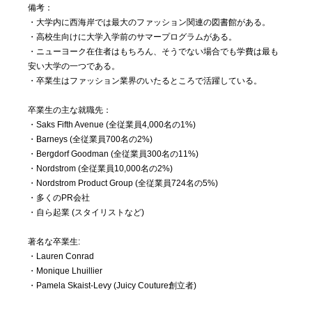
備考：
・大学内に西海岸では最大のファッション関連の図書館がある。
・高校生向けに大学入学前のサマープログラムがある。
・ニューヨーク在住者はもちろん、そうでない場合でも学費は最も
安い大学の一つである。
・卒業生はファッション業界のいたるところで活躍している。
卒業生の主な就職先：
・Saks Fifth Avenue (全従業員4,000名の1%)
・Barneys (全従業員700名の2%)
・Bergdorf Goodman (全従業員300名の11%)
・Nordstrom (全従業員10,000名の2%)
・Nordstrom Product Group (全従業員724名の5%)
・多くのPR会社
・自ら起業 (スタイリストなど)
著名な卒業生:
・Lauren Conrad
・Monique Lhuillier
・Pamela Skaist-Levy (Juicy Couture創立者)