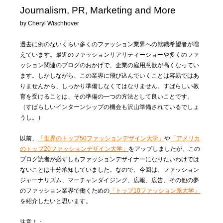
Journalism, PR, Marketing and More
by Cheryl Wischhover
過去に例のないくらい多くのファッション業界への就職希望者が増
えています。最近のファッションリアリティーショーや多くのファ
ッション関連のブログのおかげで、企業の雇用意欲が高くなってい
ます。しかしながら、この業界に飛び込んでいくことは容易ではあ
りませんから、しっかり準備しなくてはなりません。すばらしい教
育を受けることは、その準備の一つの方法として良いことです。
（すばらしいインターンシップの機会も沢山準備されているでしょ
うし。）
以前、
「世界のトップ50ファッションデザイン大学」
や
「アメリカ
のトップ20ファッションデザイン大学」
をアップしましたが、この
ブログ読者が必ずしもファッションデザイナーになりたいわけでは
ないことは十分承知していました。なので、今回は、ファッション
ジャーナリズム、マーチャンダイジング、広報、広告、その他の夢
のファッション業界で働くための
「トップ10ファッション系大学」
を紹介したいと思います。
注意！：