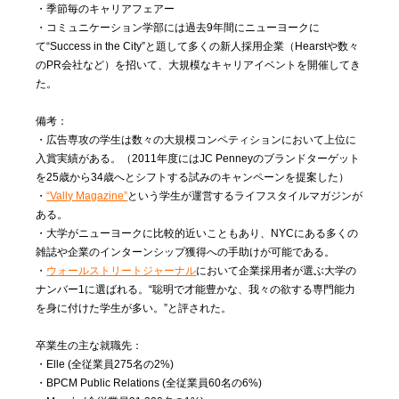
・季節毎のキャリアフェアー
・コミュニケーション学部には過去9年間にニューヨークに
て“Success in the City”と題して多くの新人採用企業（Hearstや数々
のPR会社など）を招いて、大規模なキャリアイベントを開催してき
た。
備考：
・広告専攻の学生は数々の大規模コンペティションにおいて上位に
入賞実績がある。（2011年度にはJC Penneyのブランドターゲット
を25歳から34歳へとシフトする試みのキャンペーンを提案した）
・
“Vally Magazine”
という学生が運営するライフスタイルマガジンが
ある。
・大学がニューヨークに比較的近いこともあり、NYCにある多くの
雑誌や企業のインターンシップ獲得への手助けが可能である。
・
ウォールストリートジャーナル
において企業採用者が選ぶ大学の
ナンバー1に選ばれる。“聡明で才能豊かな、我々の欲する専門能力
を身に付けた学生が多い。”と評された。
卒業生の主な就職先：
・Elle (全従業員275名の2%)
・BPCM Public Relations (全従業員60名の6%)